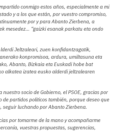
ompartido conmigo estos años, especialmente a mi
tado y a los que están, por vuestro compromiso,
continuamente por y para Abanto Zierbena, a
auek mesedez… “gaizki esanak parkatu eta ondo
lderdi Jeltzaleari, zuen konfidantzagatik,
 Lanerako konpromisoa, ardura, umiltasuna eta
ako, Abanto, Bizkaia eta Euskadi hobe bat
o alkatea izatea eusko alderdi jeltzalearen
a nuestro socio de Gobierno, el PSOE, gracias por
o de partidos politicos también, porque deseo que
, seguir luchando por Abanto Zierbena.
racias por tomarme de la mano y acompañarme
cercanía, vuestras propuestas, sugerencias,