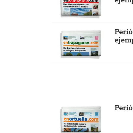
Peri
ejem
Perió