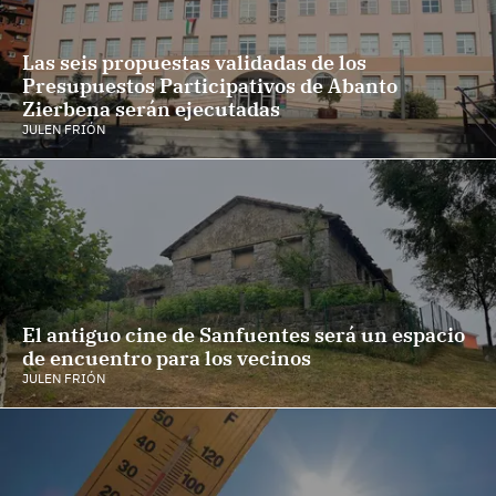
Las seis propuestas validadas de los
Presupuestos Participativos de Abanto
Zierbena serán ejecutadas
JULEN FRIÓN
El antiguo cine de Sanfuentes será un espacio
de encuentro para los vecinos
JULEN FRIÓN