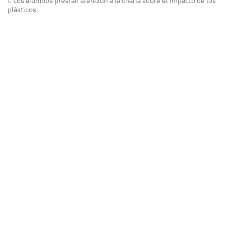
Los alumnos prestan atención a la charla sobre el impacto de los
plásticos