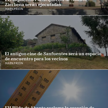
Zierbena serán ejecutadas
JULEN FRIÓN
El antiguo cine de Sanfuentes será un espacio
de encuentro para los vecinos
JULEN FRIÓN
EH Bildu de Abanto reclama la creación de