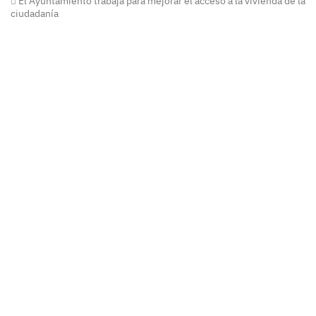
El Ayuntamiento trabaja para mejorar el acceso a la vivienda de la
ciudadanía