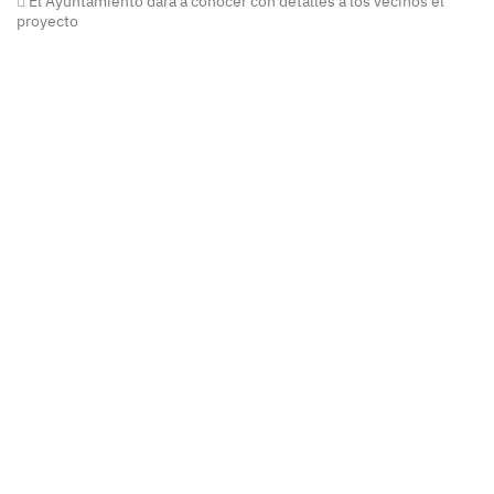
El Ayuntamiento dará a conocer con detalles a los vecinos el
proyecto