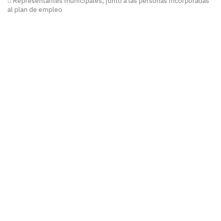
Representantes municipales, junto a las personas incorporadas
al plan de empleo