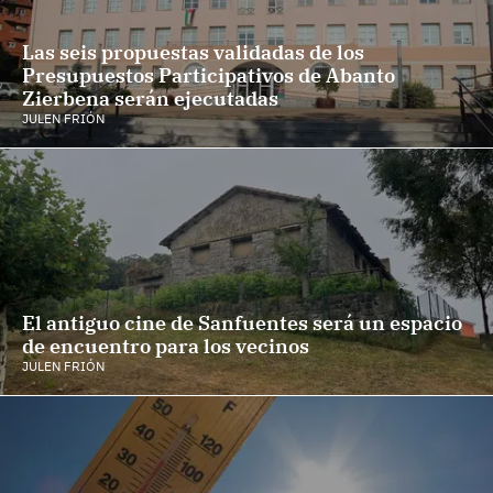
Las seis propuestas validadas de los
Presupuestos Participativos de Abanto
Zierbena serán ejecutadas
JULEN FRIÓN
El antiguo cine de Sanfuentes será un espacio
de encuentro para los vecinos
JULEN FRIÓN