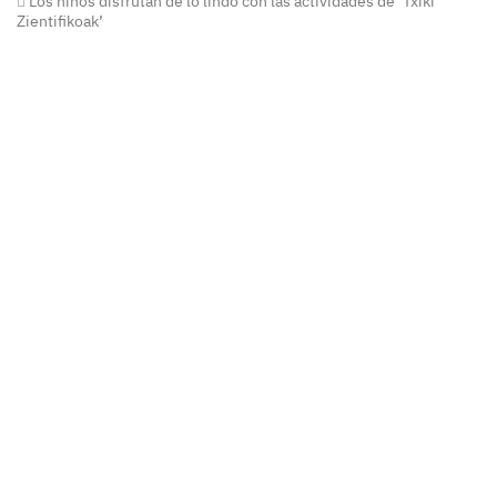
Los niños disfrutan de lo lindo con las actividades de ‘Txiki
Zientifikoak’