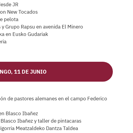
desde JR
con New Tocados
e pelota
 y Grupo Rapsu en avenida El Minero
ka en Eusko Gudariak
ria
NGO, 11 DE JUNIO
ión de pastores alemanes en el campo Federico
 en Blasco Ibañez
Blasco Ibañez y taller de pintacaras
igorria Meatzaldeko Dantza Taldea