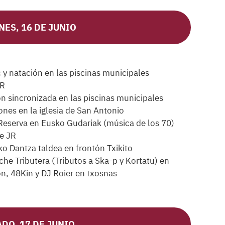
NES, 16 DE JUNIO
 y natación en las piscinas municipales
UR
ón sincronizada en las piscinas municipales
nes en la iglesia de San Antonio
Reserva en Eusko Gudariak (música de los 70)
e JR
ko Dantza taldea en frontón Txikito
che Tributera (Tributos a Ska-p y Kortatu) en
n, 48Kin y DJ Roier en txosnas
DO, 17 DE JUNIO