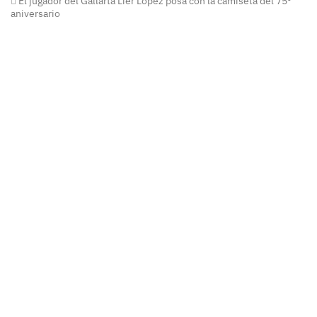
El jugador del Gallarta Lier López posa con la camiseta del 75º
aniversario