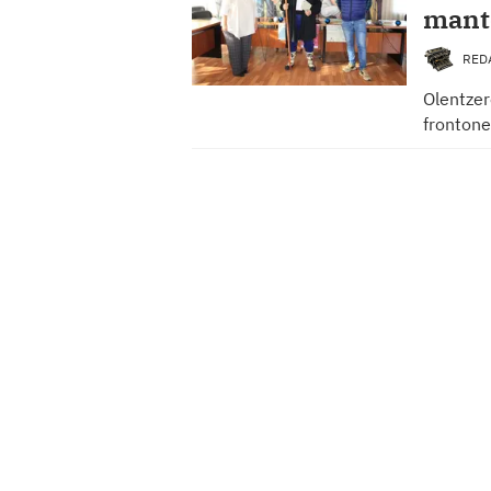
mante
RED
Olentzer
frontone