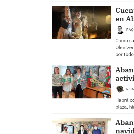
Cuent
en A
RAQ
Como cad
Olentzer
por todo
Aban
activ
RED
Habrá co
plaza, h
Aban
navid