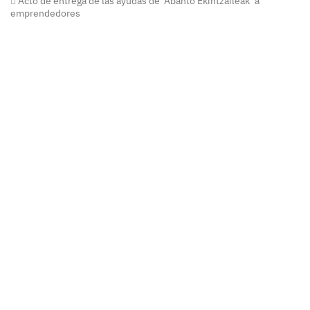
Acto de entrega de las ayudas de ‘Abanto Ekintzaileak’ a
emprendedores