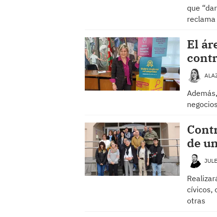
que “dar
reclama
El ár
contr
ALA
Además,
negocios
Contr
de u
JUL
Realizar
cívicos,
otras