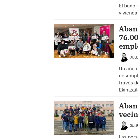
El bono 
vivienda
Aban
76.00
empl
JUL
Un año m
desempl
través d
Ekintzai
Abant
vecin
JUL
Las pers