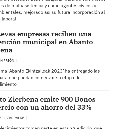
es de multiasistencia y como agentes cívicos y
ientales, mejorado así su futura incorporación al
 laboral
uevas empresas reciben una
ención municipal en Abanto
bena
EN FRIÓN
ama ‘Abanto Ekintzaileak 2023’ ha entregado las
para que puedan comenzar su etapa de
imiento
to Zierbena emite 900 Bonos
rcio con un ahorro del 33%
AI LIZARRALDE
lecimientos toman parte en esta XX edición, que