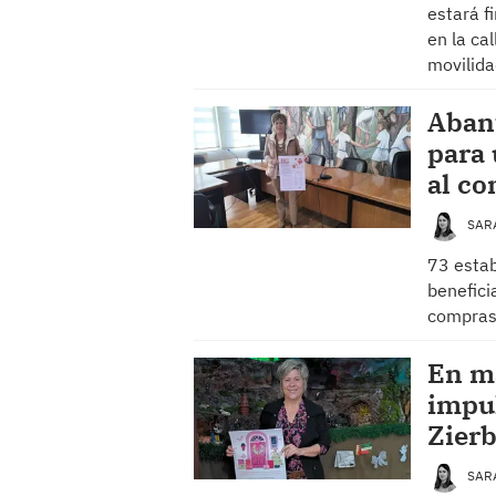
estará f
en la ca
movilid
Aban
para
al co
SAR
73 estab
benefici
compra
En m
impul
Zier
SAR