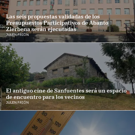
Las seis propuestas validadas de los
Presupuestos Participativos de Abanto
Zierbena serán ejecutadas
JULEN FRIÓN
El antiguo cine de Sanfuentes será un espacio
de encuentro para los vecinos
JULEN FRIÓN