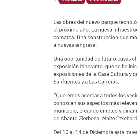
ZONA MINERA
ABANTO-ZIERBENA
Las obras del nuevo parque tecnol
el próximo año. La nueva infraestru
comarca. Una construcción que mod
a nuevas empresa.
Una oportunidad de futuro cuyas cla
exposición itinerante, que se ha ini
exposiciones de la Casa Cultura y q
Sanfuentes y a Las Carreras.
“Queremos acercar a todos los veci
conozcan sus aspectos más relevant
municipio, creando empleo y dinami
de Abanto Zierbena, Maite Etxebarr
Del 10 al 14 de Diciembre esta mues