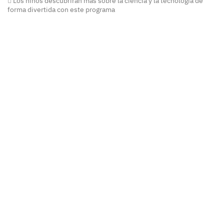
Los niños descubrirán más sobre la ciencia y la tecnología de
forma divertida con este programa