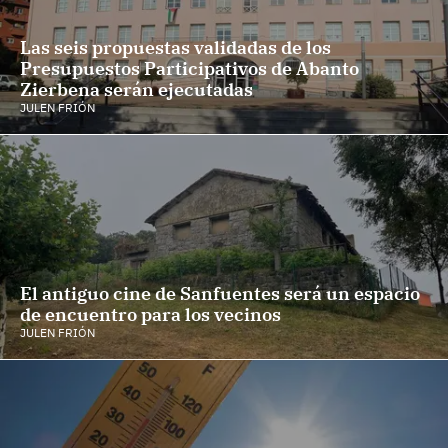
Las seis propuestas validadas de los
Presupuestos Participativos de Abanto
Zierbena serán ejecutadas
JULEN FRIÓN
El antiguo cine de Sanfuentes será un espacio
de encuentro para los vecinos
JULEN FRIÓN