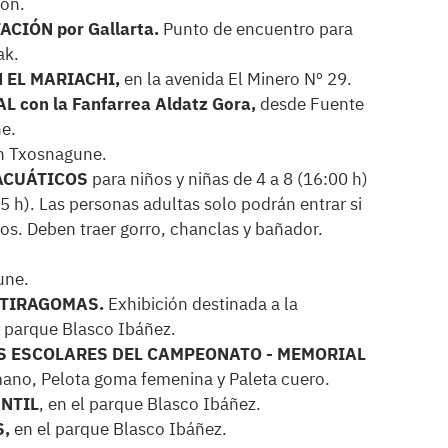
ión.
CIÓN por Gallarta.
Punto de encuentro para
ak.
N EL MARIACHI,
en la avenida El Minero Nº 29.
 con la Fanfarrea Aldatz Gora,
desde Fuente
e.
 Txosnagune.
 ACUÁTICOS
para niños y niñas de 4 a 8 (16:00 h)
5 h). Las personas adultas solo podrán entrar si
s. Deben traer gorro, chanclas y bañador.
une.
 TIRAGOMAS.
Exhibición destinada a la
 parque Blasco Ibáñez.
LES ESCOLARES DEL CAMPEONATO - MEMORIAL
ano, Pelota goma femenina y Paleta cuero.
ANTIL
, en el parque Blasco Ibáñez.
S,
en el parque Blasco Ibáñez.