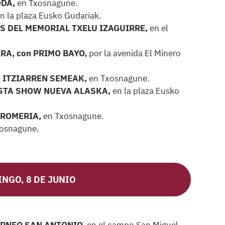
ODA,
en Txosnagune.
n la plaza Eusko Gudariak.
OS DEL MEMORIAL TXELU IZAGUIRRE,
en el
RA, con PRIMO BAYO,
por la avenida El Minero
e ITZIARREN SEMEAK,
en Txosnagune.
UESTA SHOW NUEVA ALASKA,
en la plaza Eusko
RROMERIA,
en Txosnagune.
osnagune.
NGO, 8 DE JUNIO
TORNEO SAN ANTONIO,
en el campo San Miguel.