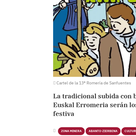
Cartel de la 13ª Romería de Sanfuentes
La tradicional subida con 
Euskal Erromeria serán los
festiva
ZONA MINERA
ABANTO-ZIERBENA
CULTU