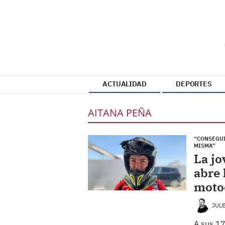
ACTUALIDAD
DEPORTES
AITANA PEÑA
“CONSEGUI
MISMA”
La jo
abre 
moto
JUL
A sus 17