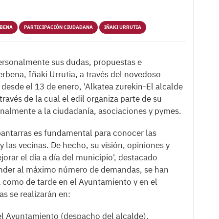
RBENA
PARTICIPACIÓN CIUDADANA
IÑAKI URRUTIA
personalmente sus dudas, propuestas e
erbena, Iñaki Urrutia, a través del novedoso
esde el 13 de enero, 'Alkatea zurekin-El alcalde
 través de la cual el edil organiza parte de su
nalmente a la ciudadanía, asociaciones y pymes.
abantarras es fundamental para conocer las
las vecinas. De hecho, su visión, opiniones y
orar el día a día del municipio', destacado
 atender al máximo número de demandas, se han
a como de tarde en el Ayuntamiento y en el
as se realizarán en:
l Ayuntamiento (despacho del alcalde).