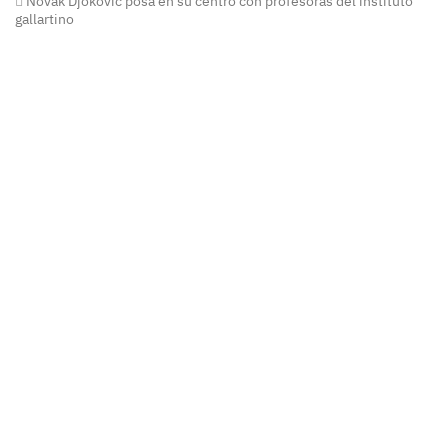
Novak Djokovic posa en su centro con profesoras del instituto
gallartino