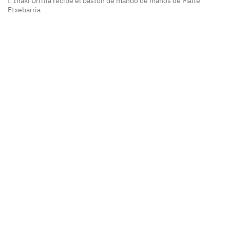
Iñaki Urritia recibe el bastón de mando de manos de Maite
Etxebarria