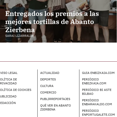
Entregados los premios a las
mejores tortillas de Abanto
Zierbena
SARAI LIZARRALDE
VISO LEGAL
ACTUALIDAD
GUIA ENBIZKAIA.COM
OLÍTICA DE
DEPORTES
PERIÓDICO
PRIVACIDAD
ENBIZKAIA.COM
CULTURA
OLÍTICA DE COOKIES
PERIÓDICO BI ASTE
COMERCIO
BILBAO
UBLICIDAD
PUBLIRREPORTAJES
PERIÓDICO
REDACCIÓN
ENBARAKALDO.COM
QUÉ VER EN ABANTO
ZIERBENA
PERIÓDICO
ENPORTUGALETE.COM