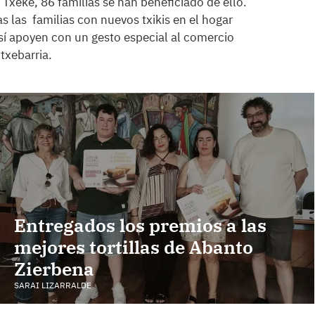
 Txeke, 86 familias se han beneficiado de ello.
 las familias con nuevos txikis en el hogar
y así apoyen con un gesto especial al comercio
Etxebarria.
Entregados los premios a las
mejores tortillas de Abanto
Zierbena
SARAI LIZARRALDE