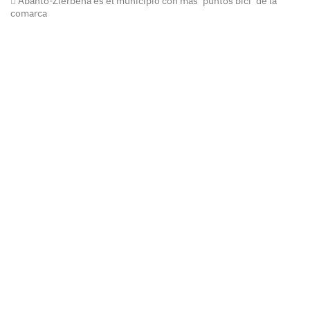
Abanto-Zierbena es el municipio con más ‘puntos bici’ de la
comarca