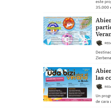
este pro
35.000 
Abier
parti
Vera
RED
Destina
Zierbena
Abier
las c
RED
Un progr
de cara 