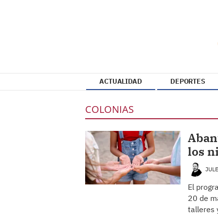
ACTUALIDAD
DEPORTES
COLONIAS
Abant
los n
JUL
El progr
20 de ma
talleres