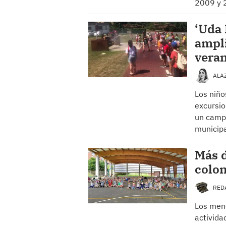
2009 y 
‘Uda 
ampli
vera
ALA
Los niño
excursio
un campu
municip
Más d
colo
RED
Los meno
activida