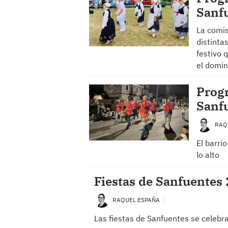
Sanfu
La comis
distinta
festivo 
el domi
Progr
Sanfu
RAQ
El barri
lo alto
Fiestas de Sanfuentes
RAQUEL ESPAÑA
Las fiestas de Sanfuentes se celebran