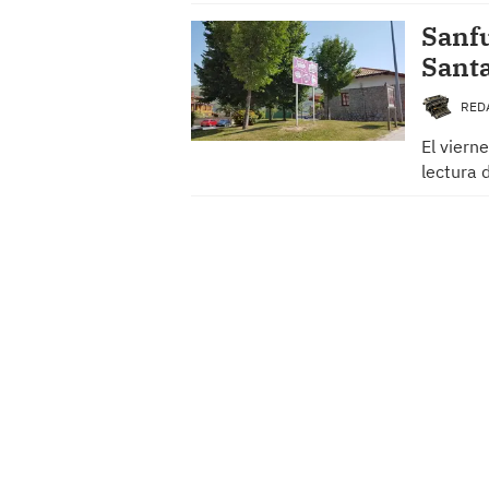
Sanfu
Santa
RED
El vierne
lectura 