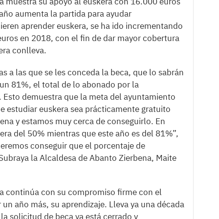
a muestra su apoyo al euskera con 16.000 euros
año aumenta la partida para ayudar
eren aprender euskera, se ha ido incrementando
euros en 2018, con el fin de dar mayor cobertura
kera conlleva.
as a las que se les conceda la beca, que lo sabrán
n 81%, el total de lo abonado por la
. Esto demuestra que la meta del ayuntamiento
e estudiar euskera sea prácticamente gratuito
bena y estamos muy cerca de conseguirlo. En
 era del 50% mientras que este año es del 81%”,
eremos conseguir que el porcentaje de
 Subraya la Alcaldesa de Abanto Zierbena, Maite
a continúa con su compromiso firme con el
r un año más, su aprendizaje. Lleva ya una década
la solicitud de beca ya está cerrado y