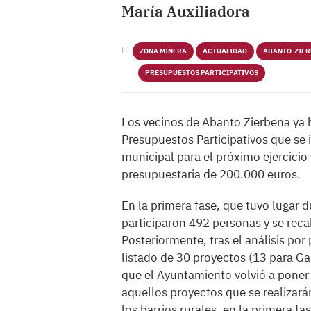
María Auxiliadora
ZONA MINERA
ACTUALIDAD
ABANTO-ZIE
PRESUPUESTOS PARTICIPATIVOS
Los vecinos de Abanto Zierbena ya h
Presupuestos Participativos que se 
municipal para el próximo ejercicio 
presupuestaria de 200.000 euros.
En la primera fase, que tuvo lugar 
participaron 492 personas y se rec
Posteriormente, tras el análisis por
listado de 30 proyectos (13 para Gal
que el Ayuntamiento volvió a poner
aquellos proyectos que se realizar
los barrios rurales, en la primera 