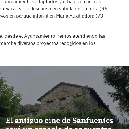
, aparcamientos adaptados y rebajes en aceras
 nueva área de descanso en subida de Putxeta (96
evos en parque infantil en María Auxiliadora (73
le, desde el Ayuntamiento iremos atendiendo las
marcha diversos proyectos recogidos en los
El antiguo cine de Sanfuentes
será un espacio de encuentro