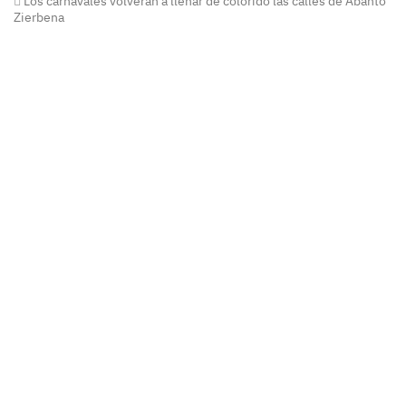
Los carnavales volverán a llenar de colorido las calles de Abanto
Zierbena