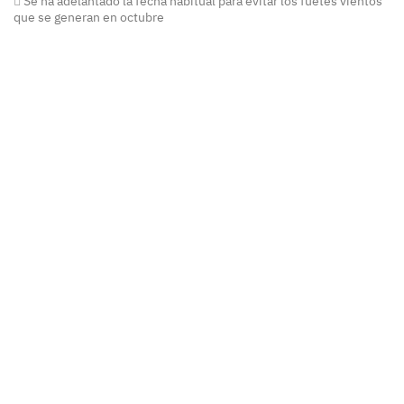
Se ha adelantado la fecha habitual para evitar los fuetes vientos
que se generan en octubre